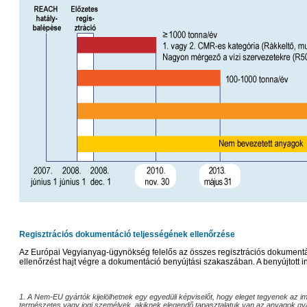
Regisztrációs dokumentáció teljességének ellenőrzése
Az Európai Vegyianyag-ügynökség felelős az összes regisztrációs dokumentác
ellenőrzést hajt végre a dokumentáció benyújtási szakaszában. A benyújtott i
1. A Nem-EU gyártók kijelölhetnek egy egyedüli képviselőt, hogy eleget tegyenek az im
természetes vagy jogi személyek, akiknek elegendő tapasztalatuk van az anyagok gyak