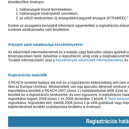
következőkre érvényes:
hatóanyagok biocid termékekben,
hatóanyagok növényvédő szerekben,
2
az előző rendszerben új anyagokként jegyzett anyagok (67/548/EEC
Ezekre az anyagokra benyújtott információ egyenértékű a regisztrációs dok
ezeknek adatbázisaiba való felvételére.
Anyagok adott tulajdonságú készítményekkel
Az elkülönített intermediereknek és a kutatás vagy fejlesztés céljára gyárto
törvénykezésen belül, beleértve a regisztrációt, amíg ezek a meghatározott fe
További információkért, lásd a
Készítmények elkülönített intermedierekhez
és
Regisztrációs határidők
A REACH rendelet hatálya alá eső és a regisztrációs kötelezettség alól nem men
őket az Európai Unióban. Mindamellett, van egy speciális átmeneti rendszer 
importálásra kerültek a REACH 2007 június 1-i hatálybalépése előtt. Ezek az
kerültek be a regisztrációs rendszerbe, és nem egyszerre. A regisztrációs hala
regisztrálva legyen 2008 június 1 és 2008 december 1 között. A “
Nem bevezet
regisztrálva, regisztrálni kell, mielőtt 2008 június 1-je előtt gyártásuk vag
bejelentésének korábbi szabályozása továbbra is érvényes.