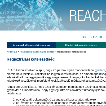
BG
CS
DA
DE
Anyagokkal kapcsolatos adatok
Kémiai biztonsági értékelés
Kezdőlap
>
Anyagokkal kapcsolatos adatok
> Regisztrálási kötelezettség
Regisztrálási kötelezettség
REACH azon az elven alapul, hogy az iparnak olyan módon kellene
gyártani
előrelátható feltételek között ez ne legyen káros hatással az emberi egészsé
adatokat kell összegyűjteniük vagy megszerezniük anyagokról és fel kell bec
jelentkező veszélyeket, megfelelő kockázatkezelő módszerek alkalmazásával
Annak bebizonyítására, hogy ezek ténylegesen megfelelnek ezeknek a kötele
gyártóktól és importőröktől, hogy egy regisztrációs dokumentumot nyújtsanak
tartalmazza:
egy műszaki dokumentáció az anyaggal kapcsolatos adatokról
és, évente és regisztrálóként 10 tonna vagy annál nagyobb mennyiségű