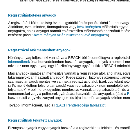
az emberi egészségre és a környezetre veszélyes tényezőket ellenőriz
Regisztrálásköteles anyagok
A regisztrálási kötelezettség évente, gyártókként/importőrökként 1 tonna va
Általában, ezek minden, önmagukban vagy
készítményben
előforduló egyedi
anyagokra, ha az anyagot normál és ésszerűen előrelátható használati felté
kérésére (lásd
Követelmények az árucikkekben levő anyagokra
).
Regisztráció alól mentesített anyagok
Néhány anyag teljesen ki van zárva a REACH-ből és ennélfogva a regisztráció
intermedierek
és a honvédelemben használt anyagok, amelyek a nemzeti mente
mivel ez nem egy anyag, egy készítmény vagy egy árucikk a REACH értelmé
Más anyagok sajátosan mentesítve vannak a regisztráció alól, ahol más, eg
takarmányokban használt anyagok). Kiegészítésül, bizonyos azonosított any
származó anyagok mentesítve vannak a regisztráció alól. Ezek úgy tekinthető
(a IV. mellékletben felsorolt anyagok) vagy regisztrációjuk nem megfelelőnek
folyamatok). A polimerek egyelőre mentesítve vannak a regisztráció alól, de a 
monomereket vagy a polimerek gyártására használt más anyagokat (lásd a
R
hasznosított vagy visszanyert anyagok, és újra importált anyagok szintén ment
További információért, lásd a
REACH rendelet célja táblázatot
.
Regisztráltnak tekintett anyagok
Bizonyos anyagok vagy anyagok használata regisztráltnak tekintett, és ennélf