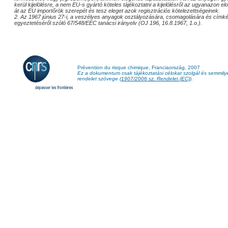
kerül kijelölésre, a nem EU-s gyártó köteles tájékoztatni a kijelölésről az ugyanazon e
át az EU importőrök szerepét és tesz eleget azok regisztrációs kötelezettségeinek.
2. Az 1967 június 27-i, a veszélyes anyagok osztályozására, csomagolására és címk
egyeztetéséről szóló 67/548/EEC tanácsi irányelv (OJ 196, 16.8.1967, 1.o.).
Prévention du risque chimique, Franciaország, 2007
Ez a dokumentum csak tájékoztatási célokat szolgál és semmil
rendelet szövege (
1907/2006 sz. Rendelet (EC)
).