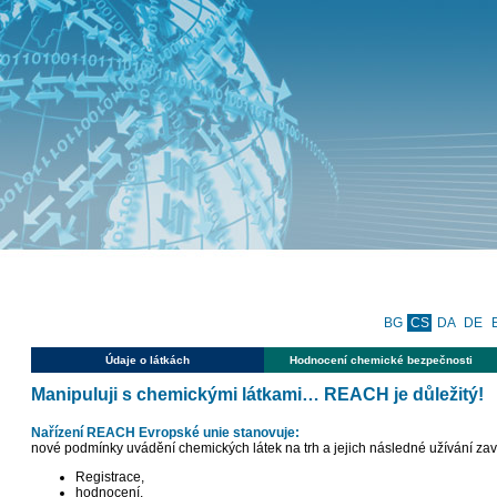
BG
CS
DA
DE
Údaje o látkách
Hodnocení chemické bezpečnosti
Manipuluji s chemickými látkami… REACH je důležitý!
Nařízení REACH Evropské unie stanovuje:
nové podmínky uvádění chemických látek na trh a jejich následné užívání za
Registrace,
hodnocení,