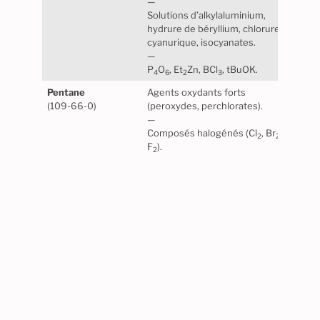
—
Solutions d’alkylaluminium,
hydrure de béryllium, chlorure
cyanurique, isocyanates.
—
P
O
, Et
Zn, BCl
, tBuOK.
4
6
2
3
Pentane
Agents oxydants forts
Stabl
(109-66-0)
(peroxydes, perchlorates).
norm
—
Maté
Composés halogénés (Cl
, Br
,
polyp
2
2
F
).
buta
2
poly
haut
faib
polyv
polye