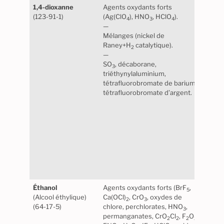
1,4-dioxanne
Agents oxydants forts
Pero
(123-91-1)
(Ag(ClO
), HNO
, HClO
).
l’hum
4
3
4
—
Maté
Mélanges (nickel de
plast
Raney+H
catalytique).
poly
2
—
moléc
SO
, décaborane,
élas
3
triéthynylaluminium,
tétrafluorobromate de barium,
tétrafluorobromate d’argent.
Atte
élect
Éthanol
Agents oxydants forts (BrF
,
Stabl
5
(Alcool éthylique)
Ca(OCl)
, CrO
, oxydes de
norm
2
3
(64-17-5)
chlore, perchlorates, HNO
,
Maté
3
permanganates, CrO
Cl
, F
O
,
cert
2
2
2
2