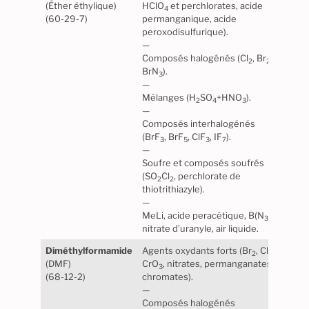
(Éther éthylique)
HClO
et perchlorates, acide
plast
4
(60-29-7)
permanganique, acide
poly
peroxodisulfurique).
haut 
—
PVC, 
Composés halogénés (Cl
, Br
,
élas
2
2
BrN
).
synt
3
—
Mélanges (H
SO
+HNO
).
2
4
3
—
Composés interhalogénés
(BrF
, BrF
, ClF
, IF
).
3
5
3
7
—
Soufre et composés soufrés
(SO
Cl
, perchlorate de
2
2
thiotrithiazyle).
—
Atte
MeLi, acide peracétique, B(N
)
,
élect
3
3
nitrate d’uranyle, air liquide.
Diméthylformamide
Agents oxydants forts (Br
, Cl
,
Stabl
2
2
(DMF)
CrO
, nitrates, permanganates,
norm
3
(68-12-2)
chromates).
Maté
—
nomb
Composés halogénés
matiè