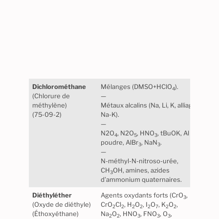
Atte
élect
Dichlorométhane
Mélanges (DMSO+HClO
).
Stabl
4
(Chlorure de
—
norm
méthylène)
Métaux alcalins (Na, Li, K, alliage
Maté
(75-09-2)
Na-K).
pas d
—
N2O
, N2O
, HNO
, tBuOK, Al
4
5
3
poudre, AlBr
, NaN
.
3
3
—
N-méthyl-N-nitroso-urée,
CH
OH, amines, azides
3
d’ammonium quaternaires.
Diéthyléther
Agents oxydants forts (CrO
,
Perox
3
(Oxyde de diéthyle)
CrO
Cl
, H
O
, I
O
, K
O
,
lumiè
2
2
2
2
2
7
2
2
(Éthoxyéthane)
Na
O
, HNO
, FNO
, O
,
Maté
2
2
3
3
3