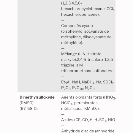
(1,2,3,4,5,6-
hexachlorocyclohexane, CCl
,
4
hexachlorobenzène).
—
Composés cyano
(bisphényldiisocyanate de
méthylène, diisocyanate de
méthylène).
—
Mélange (LiN
+nitrate
3
d’alkyle).2,4,6-trichloro-1,3,5-
triazine, allyl
trifluoromethanesulfonates.
—
Et
Al, NaH, NaBH
, Na, SOCl
,
3
4
2
P
O
, P
O
, N
O
.
2
3
4
10
2
3
Diméthylsulfoxyde
Agents oxydants forts (HNO
,
Stabl
3
(DMSO)
HClO
, perchlorates
norm
4
(67-68-5)
métalliques, KMnO
).
Maté
4
—
caou
Acides (CF
CO
H, H
SO
, HIO
).
matiè
3
2
2
4
4
—
Anhydride d’acide (anhydride