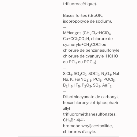
trifluoroacétique).
—
Bases fortes (tBuOK,
isopropoxyde de sodium).
—
Mélanges (CH
Cl
+HClO
,
2
2
4
Cu+CCl
CO
H, chlorure de
3
2
cyanuryle+CH
COCl ou
3
chlorure de benzènesulfonyle,
chlorure de cyanuryle+HCHO
ou PCl
ou POCl
).
3
3
—
SiCl
, SO
Cl
, SOCl
, N
O
, NaH,
4
2
2
2
2
4
Na, K, Fe(NO
)
, PCl
, POCl
,
3
3
3
3
B
H
, IF
, P
O
, SO
, AgF
.
2
6
5
2
3
3
2
—
Diisothiocyanate de carbonyle,
hexachlorocyclotriphosphazine,
allyl
trifluorométhanesulfonates,
CH
Br, 4(4’-
3
bromobenzoyl)acetanilide,
chlorures d’acyle.