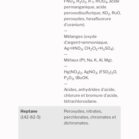
FNO
, H
O
, IF
, HClO
, acide
plast
3
2
2
7
4
permanganique, acide
peroxodisulfurique, KO
, RuO
,
2
4
peroxydes, hexafluorure
d’uranium).
—
Mélanges (oxyde
d’argent+ammoniaque,
Ag+HNO
, CH
Cl
+H
SO
).
3
2
2
2
4
—
Métaux (Pt, Na, K, Al, Mg).
—
Hg(NO
)
, AgNO
, (FSO
)
O,
3
2
3
2
2
P
O
, tBuOK.
2
3
—
Acides, anhydrides d’acide,
chlorure et bromure d’acide,
tétrachlorosilane.
Heptane
Peroxydes, nitrates,
Stabl
(142-82-5)
perchlorates, chromates et
norm
dichromates.
maté
cert
matiè