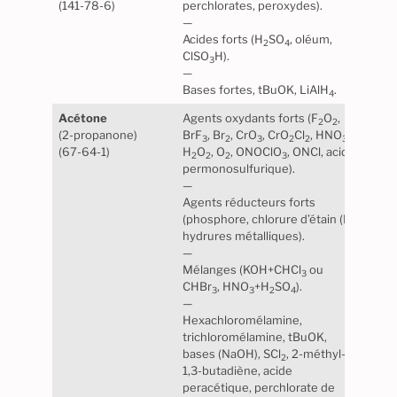
(141-78-6)
perchlorates, peroxydes).
norm
—
Maté
Acides forts (H
SO
, oléum,
certa
2
4
ClSO
H).
caou
3
—
Bases fortes, tBuOK, LiAlH
.
4
Acétone
Agents oxydants forts (F
O
,
Stabl
2
2
(2-propanone)
BrF
, Br
, CrO
, CrO
Cl
, HNO
,
norm
3
2
3
2
2
3
(67-64-1)
H
O
, O
, ONOClO
, ONCl, acide
Maté
2
2
2
3
permonosulfurique).
certa
—
caou
Agents réducteurs forts
(phosphore, chlorure d’étain (II),
hydrures métalliques).
—
Mélanges (KOH+CHCl
ou
3
CHBr
, HNO
+H
SO
).
3
3
2
4
—
Hexachloromélamine,
trichloromélamine, tBuOK,
bases (NaOH), SCl
, 2-méthyl-
2
1,3-butadiène, acide
peracétique, perchlorate de