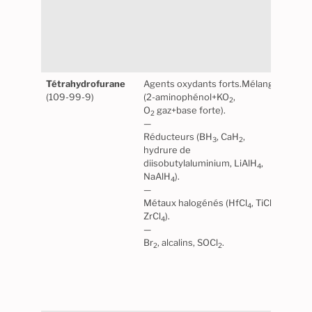
chlo
poly
dens
silic
synt
Tétrahydrofurane
Agents oxydants forts.Mélange
Perox
(109-99-9)
(2-aminophénol+KO
,
lumiè
2
O
gaz+base forte).
Stabl
2
—
Maté
Réducteurs (BH
, CaH
,
plas
3
2
hydrure de
revê
diisobutylaluminium, LiAlH
,
4
NaAlH
).
4
—
Métaux halogénés (HfCl
, TiCl
,
4
4
ZrCl
).
4
—
Br
, alcalins, SOCl
.
2
2
Atte
élect