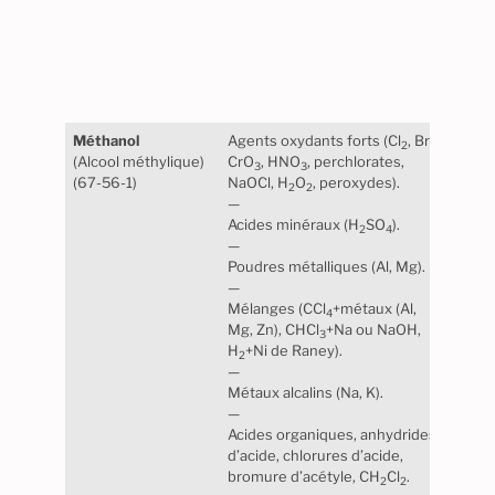
Atte
élect
Méthanol
Agents oxydants forts (Cl
, Br
,
Stabl
2
2
(Alcool méthylique)
CrO
, HNO
, perchlorates,
norm
3
3
(67-56-1)
NaOCl, H
O
, peroxydes).
Maté
2
2
—
certa
Acides minéraux (H
SO
).
polye
2
4
—
épox
Poudres métalliques (Al, Mg).
cert
—
synt
Mélanges (CCl
+métaux (Al,
4
Mg, Zn), CHCl
+Na ou NaOH,
3
H
+Ni de Raney).
2
—
Métaux alcalins (Na, K).
—
Acides organiques, anhydrides
d’acide, chlorures d’acide,
bromure d’acétyle, CH
Cl
.
2
2