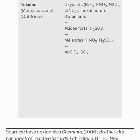
Toluène
Oxydants (BrF
, HNO
, N2O
,
Stabl
3
3
4
(Méthylbenzène)
C(NO
)
, hexafluorure
norm
2
4
(108-88-3)
d’uranium).
Maté
—
cert
Acides forts (H
SO
).
mati
2
4
—
(caou
Mélanges (HNO
+H
SO
).
nitri
3
2
4
—
polyé
AgClO
, SCl
.
4
2
Atte
élect
Sources : base de données
ChemInfo
, 2006 ;
Bretherick’s
handbook of reactive hazards
, 6th Edition, B – H, 1999 ;