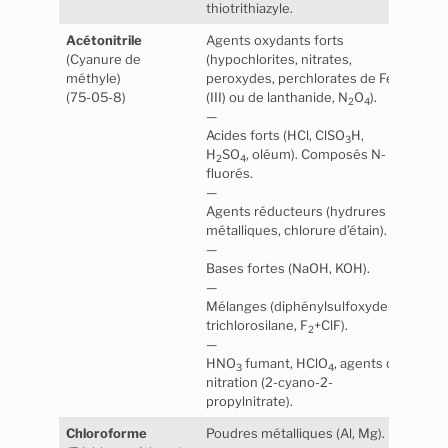
thiotrithiazyle.
Acétonitrile
Agents oxydants forts
Stabl
(Cyanure de
(hypochlorites, nitrates,
norm
méthyle)
peroxydes, perchlorates de Fe
Maté
(75-05-8)
(III) ou de lanthanide, N
O
).
certa
2
4
—
élas
Acides forts (HCl, ClSO
H,
revê
3
H
SO
, oléum). Composés N-
2
4
fluorés.
—
Agents réducteurs (hydrures
métalliques, chlorure d’étain).
—
Bases fortes (NaOH, KOH).
—
Mélanges (diphénylsulfoxyde+
trichlorosilane, F
+ClF).
2
—
HNO
fumant, HClO
, agents de
3
4
nitration (2-cyano-2-
propylnitrate).
Chloroforme
Poudres métalliques (Al, Mg).
Stabl