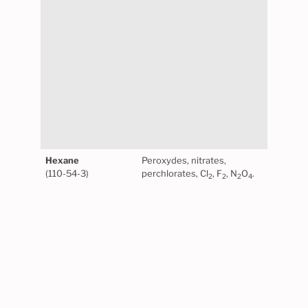
Atte
élect
Hexane
Peroxydes, nitrates,
Stabl
(110-54-3)
perchlorates, Cl
, F
, N
O
.
norm
2
2
2
4
Maté
certa
caou
synt