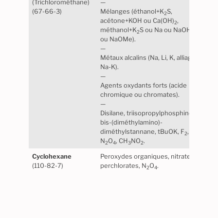
(Trichlorométhane)
—
norm
(67-66-3)
Mélanges (éthanol+K
S,
Maté
2
acétone+KOH ou Ca(OH)
,
certa
2
méthanol+K
S ou Na ou NaOH
gomm
2
ou NaOMe).
synt
—
Métaux alcalins (Na, Li, K, alliage
Na-K).
—
Agents oxydants forts (acide
chromique ou chromates).
—
Disilane, triisopropylphosphine,
bis-(diméthylamino)-
diméthylstannane, tBuOK, F
,
2
N
O
, CH
NO
.
2
4
3
2
Cyclohexane
Peroxydes organiques, nitrates,
Stabl
(110-82-7)
perchlorates, N
O
.
norm
2
4
Maté
matiè